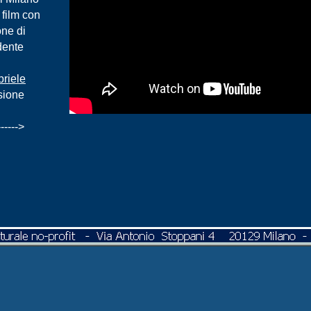
 film con
one di
dente
riele
sione
-
-
-
-
-
-
>