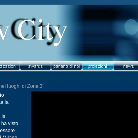
nei luoghi di Zona 3"
io
ta la
 la
 ha visto
sessore
i Milano